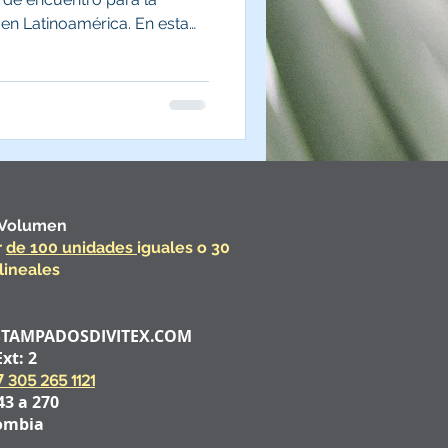
a en Latinoamérica. En esta
 guía práctica creada por
ión clave de la feria:
 espacios destacados,
icipantes y recomendaciones
tu visita y tomar mejores
os productivos.
 Volumen
r
de 100 unidades
iguales o 30
lineales
AMPADOSDIVITEX.COM
Ext: 2
7
305 265 1121
43 a 270
lombia