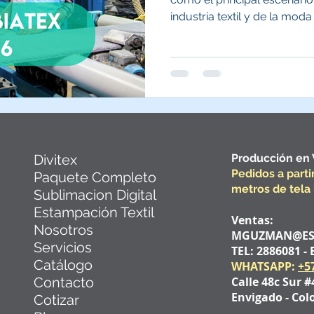
industria textil y de la mod
entrada te compartimos una
DIVITEX SAS con la informac
fechas, horarios, entradas,
tendencias, empresas part
para aprovechar al máximo 
decisiones para tus proces
Divitex
Producción en
Pedidos a parti
Paquete Completo
metros de tela 
Sublimacion Digital
Estampación Textil
Ventas:
Nosotros
MGUZMAN@EST
Servicios
TEL: 2886081 - 
Catálogo
WHATSAPP:
+5
Contacto
Calle 48c Sur #
Envigado - Co
Cotizar