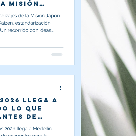
a misión
en Tokio.
dizajes de la Misión Japón
aizen, estandarización,
. Un recorrido con ideas
mpresas fortalezcan sus
ores y cultura de mejora
2026 llega a
do lo que
antes de
s 2026 llega a Medellín
 de encuentro para la