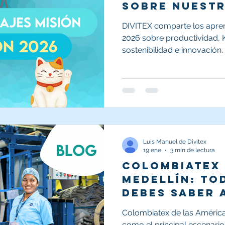
sobre nuestr
empresarial 
DIVITEX comparte los apren
2026 sobre productividad, K
sostenibilidad e innovación
prácticas para que otras e
procesos, equipos, proveed
continua.
Luis Manuel de Divitex
19 ene
3 min de lectura
Colombiatex 
Medellín: to
debes saber 
asistir.
Colombiatex de las América
como el principal escenario