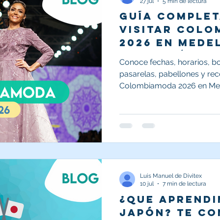
27 jul
5 min de lectura
Guía complet
AL
FERIAS TEXTILES
NOTICIAS
visitar Col
2026 en Medel
boletería, p
Conoce fechas, horarios, bol
recomendaci
pasarelas, pabellones y re
Colombiamoda 2026 en Med
Luis Manuel de Divitex
10 jul
7 min de lectura
¿Que aprendi
japón? Te contamos todo