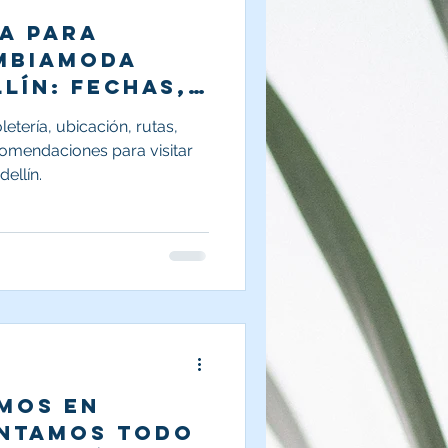
a para
ombiamoda
lín: fechas,
asarelas y
etería, ubicación, rutas,
ones
comendaciones para visitar
ellín.
mos en