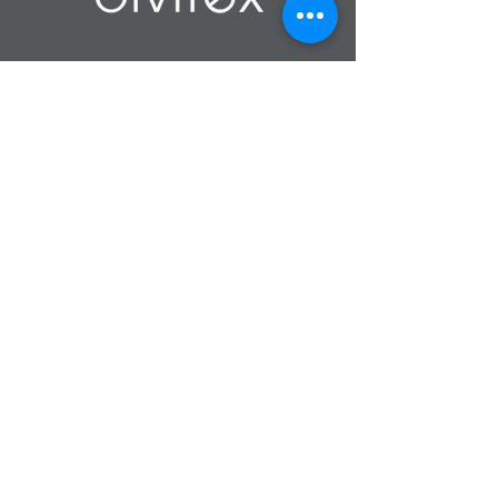
en Tokio.
Producción en Volumen
Pedidos a partir
de 100 unidades
iguales o
30 metros de tela lineales
Ventas:
MGUZMAN@ESTAMPADOSDIVITEX.COM
TEL:
2886081
- Ext: 2
WHATSAPP:
+57
305 265 1121
Calle 48c Sur #43 a 270
Envigado - Colombia
Estampados Divitex SAS - 36 años de trayectoria
Empresa de estampados en Medellín y el valle de Aburra.