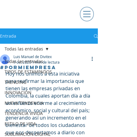
Entrada
Todas las entradas
Luis Manuel de Divitex
Todas las entradas
7 oct 2020
1 min de lectura
#PORMIEMPRESA
TIPOS DE ESTAMPADOS
Hoy nos unimos a esta iniciativa 
para reafirmar la importancia que 
TRENDING
tienen las empresas privadas en 
INNOVACIÓN
Colombia, la cuales aportan día a día 
un esfuerzo enorme al crecimiento 
NUEVA TENDENCIA
económico, social y cultural del país; 
TENDENCIA VIVIDA
generando así un incremento en el 
ESTILO DE VIDA
bienestar de todos los ciudadanos 
que nos despertamos a diario con 
SUBLIMACIÓN DIGITAL