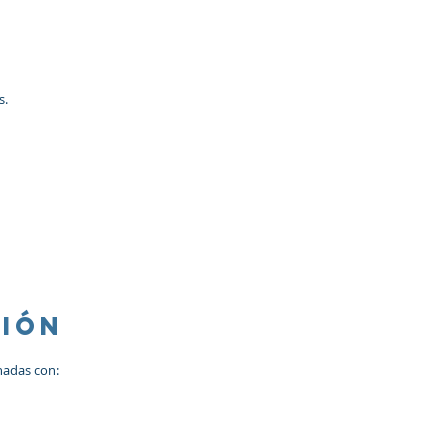
s.
ción
nadas con: