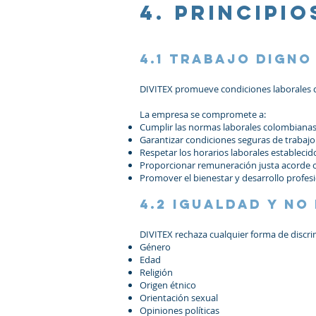
4. Principi
4.1 Trabajo digno
DIVITEX promueve condiciones laborales qu
La empresa se compromete a:
Cumplir las normas laborales colombiana
Garantizar condiciones seguras de trabajo
Respetar los horarios laborales establecido
Proporcionar remuneración justa acorde co
Promover el bienestar y desarrollo profes
4.2 Igualdad y no
DIVITEX rechaza cualquier forma de discr
Género
Edad
Religión
Origen étnico
Orientación sexual
Opiniones políticas