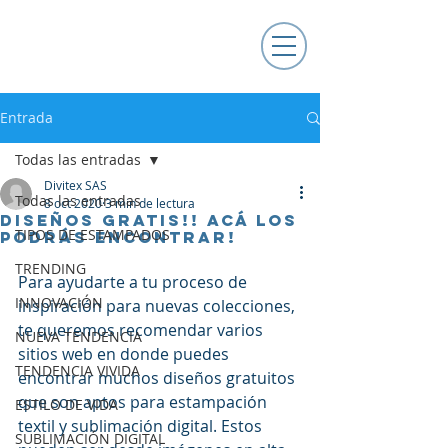
Entrada
Todas las entradas
Divitex SAS
Todas las entradas
8 oct 2020
3 min de lectura
Diseños Gratis!! Acá los
TIPOS DE ESTAMPADOS
podrás encontrar!
TRENDING
Para ayudarte a tu proceso de 
INNOVACIÓN
inspiración para nuevas colecciones, 
te queremos recomendar varios 
NUEVA TENDENCIA
sitios web en donde puedes 
TENDENCIA VIVIDA
encontrar muchos diseños gratuitos 
que son aptos para estampación 
ESTILO DE VIDA
textil y sublimación digital. Estos 
SUBLIMACIÓN DIGITAL