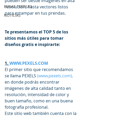
pueden ser desde imágenes en alta 
FERIAS TEXTILES
resolución, hasta vectores listos 
para estampar en tus prendas.
NOTICIAS
Te presentamos el TOP 5 de los 
sitios más útiles para tomar 
diseños gratis e inspirarte:
1. 
WWW.PEXELS.COM
El primer sitio que recomendamos 
se llama PEXELS 
(www.pexels.com),
en donde podrás encontrar 
imágenes de alta calidad tanto en 
resolución, intensidad de color y 
buen tamaño, como en una buena 
fotografía profesional.
Este sitio web también cuenta con la 